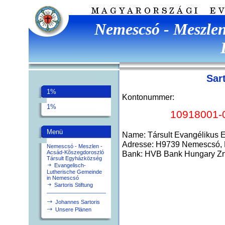
Nemescsó - Meszlen
Sart
1%
Kontonummer:
1%
10918001-
Menü
Name: Társult Evangélikus
Adresse: H9739 Nemescsó, P
Nemescsó - Meszlen -
Acsád-Kõszegdoroszló
Bank: HVB Bank Hungary Zrt
Társult Egyházközség
Evangelisch-
Lutherische Gemeinde
in Nemescsó
Sartoris Stiftung
Johannes Sartoris
Unsere Plänen