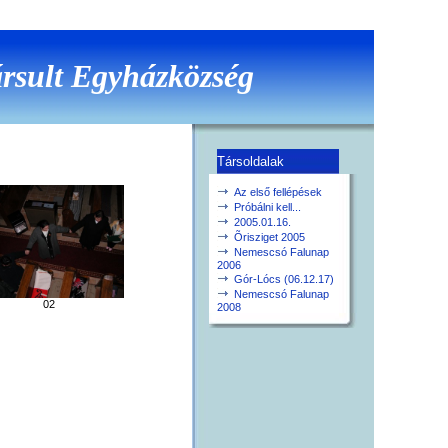
rsult Egyházközség
Társoldalak
Az első fellépések
Próbálni kell...
2005.01.16.
Õrisziget 2005
Nemescsó Falunap
2006
Gór-Lócs (06.12.17)
Nemescsó Falunap
02
2008