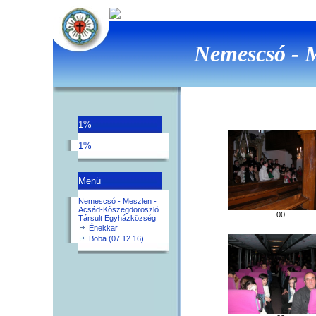
Nemescsó - M
1%
1%
Menü
Nemescsó - Meszlen -
Acsád-Kõszegdoroszló
00
Társult Egyházközség
Énekkar
Boba (07.12.16)