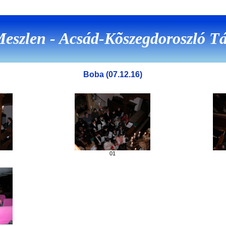
eszlen - Acsád-Kõszegdoroszló Tá
Boba (07.12.16)
01